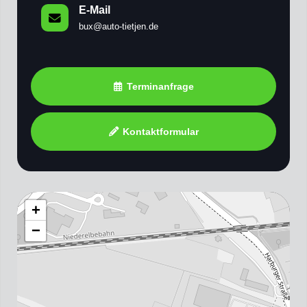
E-Mail
bux@auto-tietjen.de
Terminanfrage
Kontaktformular
+
−